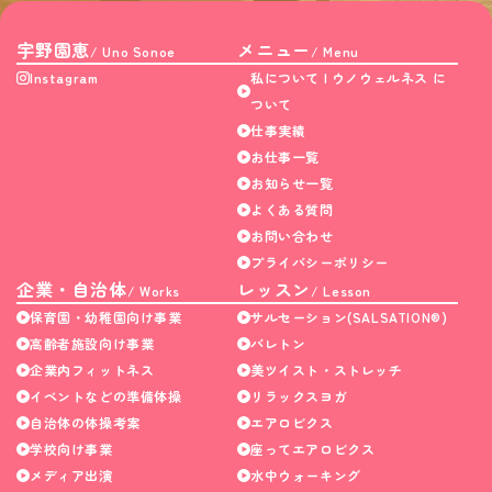
宇野園恵
メニュー
/ Uno Sonoe
/ Menu
Instagram
私について | ウノウェルネス に
ついて
仕事実績
お仕事一覧
お知らせ一覧
よくある質問
お問い合わせ
プライバシーポリシー
企業・自治体
レッスン
/ Works
/ Lesson
保育園・幼稚園向け事業
サルセーション(SALSATION®)
高齢者施設向け事業
バレトン
企業内フィットネス
美ツイスト・ストレッチ
イベントなどの準備体操
リラックスヨガ
自治体の体操考案
エアロビクス
学校向け事業
座ってエアロビクス
メディア出演
水中ウォーキング