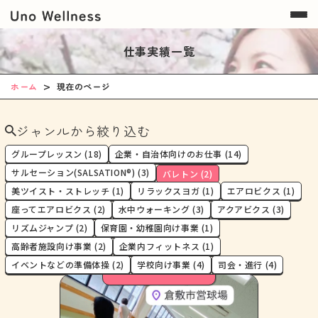
仕事実績一覧
ホーム
現在のページ
ジャンルから絞り込む
グループレッスン (18)
企業・自治体向けのお仕事 (14)
サルセーション(SALSATION®) (3)
バレトン (2)
美ツイスト・ストレッチ (1)
リラックスヨガ (1)
エアロビクス (1)
座ってエアロビクス (2)
水中ウォーキング (3)
アクアビクス (3)
リズムジャンプ (2)
保育園・幼稚園向け事業 (1)
高齢者施設向け事業 (2)
企業内フィットネス (1)
イベントなどの準備体操 (2)
学校向け事業 (4)
司会・進行 (4)