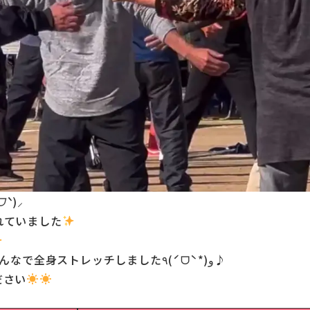
ᗜˋ
)⸝
れていました
晴天にも恵まれ のびのび〜っと 気持ちよく みんなで全身ストレッチしました٩(ˊᗜˋ*)و♪
ださい