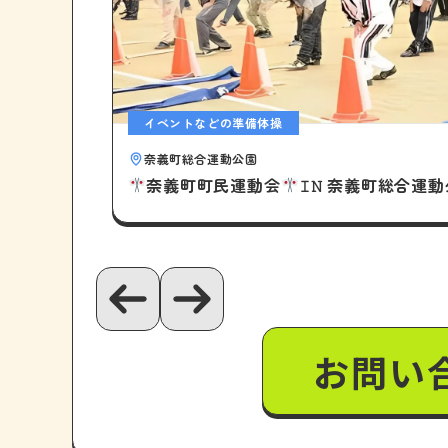
イベントなどの準備体操
奈義町総合運動公園
奈義町町民運動会
𝙸𝙽 奈義町総合運
お問い