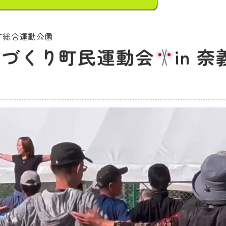
町総合運動公園
力づくり町民運動会
in 