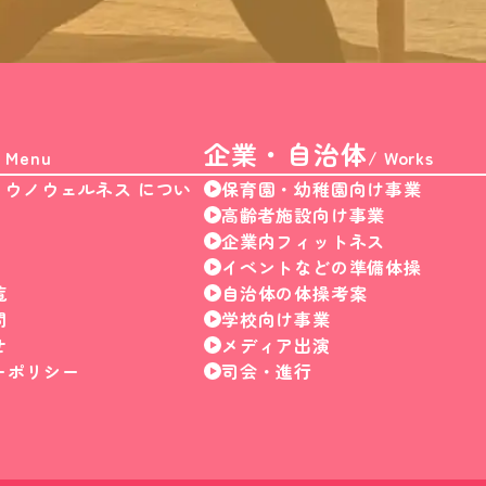
企業・自治体
/ Menu
/ Works
| ウノウェルネス につい
保育園・幼稚園向け事業
高齢者施設向け事業
企業内フィットネス
イベントなどの準備体操
覧
自治体の体操考案
問
学校向け事業
せ
メディア出演
ーポリシー
司会・進行